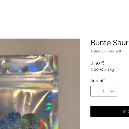
Bunte Sau
Artikelnummer: 148
Preis
0,50 €
5,00 €
/
1kg
5,00 €
pro
Anzahl
*
1
Kilogramm
In