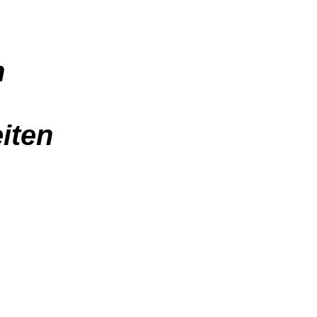
n
iten