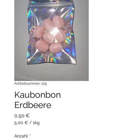
Artikelnummer: 129
Kaubonbon
Erdbeere
Preis
0,50 €
5,00 €
/
1kg
5,00 €
pro
Anzahl
*