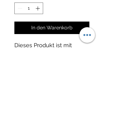
1
Kilogramm
In den Warenkorb
Dieses Produkt ist mit
anderen Produkten dieser
Seite als Mix mischbar und
ab einer Menge von 200g
bis 1kg in einer speziellen
Tüte verpackt. Auf Anfrage
auch als Einzeltüte
erhältlich.