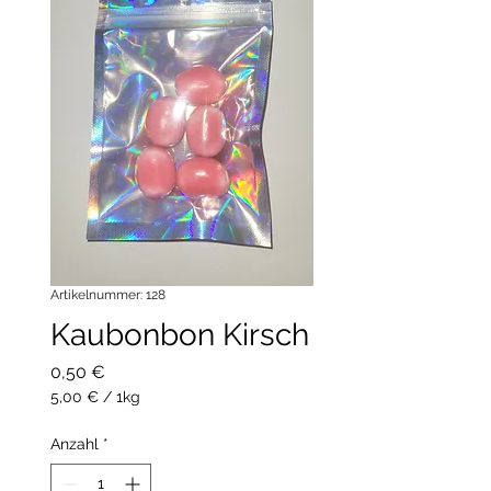
Artikelnummer: 128
Kaubonbon Kirsch
Preis
0,50 €
5,00 €
/
1kg
5,00 €
pro
Anzahl
*
1
Kilogramm