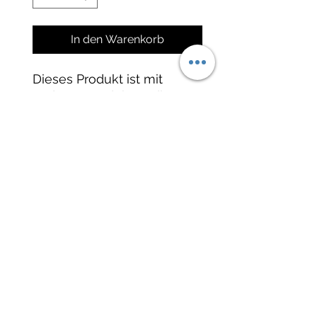
In den Warenkorb
Dieses Produkt ist mit
anderen Produkten dieser
Seite als Mix mischbar und
ab einer Menge von 200g
bis 1kg in einer speziellen
Tüte verpackt. Auf Anfrage
auch als Einzeltüte
erhältlich.